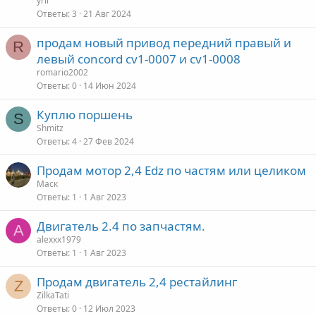
yrii
Ответы
3
21 Авг 2024
продам новый привод передний правый и
R
левый concord cv1-0007 и cv1-0008
romario2002
Ответы
0
14 Июн 2024
Куплю поршень
S
Shmitz
Ответы
4
27 Фев 2024
Продам мотор 2,4 Edz по частям или целиком
Маск
Ответы
1
1 Авг 2023
Двигатель 2.4 по запчастям.
A
alexxx1979
Ответы
1
1 Авг 2023
Продам двигатель 2,4 рестайлинг
Z
ZilkaTati
Ответы
0
12 Июл 2023