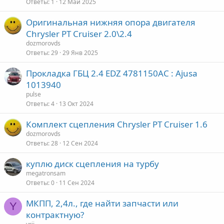
Ответы
1
12 Май 2025
Оригинальная нижняя опора двигателя
Chrysler PT Cruiser 2.0\2.4
dozmorovds
Ответы
29
29 Янв 2025
Прокладка ГБЦ 2.4 EDZ 4781150AC : Ajusa
1013940
pulse
Ответы
4
13 Окт 2024
Комплект сцепления Chrysler PT Cruiser 1.6
dozmorovds
Ответы
28
12 Сен 2024
куплю диск сцепления на турбу
megatronsam
Ответы
0
11 Сен 2024
МКПП, 2,4л., где найти запчасти или
Y
контрактную?