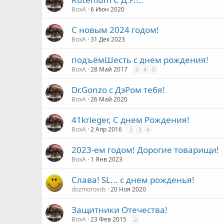
ВохА
6 Июн 2020
С новым 2024 годом!
ВохА
31 Дек 2023
подъёмШесть с днем рождения!
ВохА
28 Май 2017
3
4
5
Dr.Gonzo c ДэРом тебя!
ВохА
26 Май 2020
41krieger, С днем Рождения!
ВохА
2 Апр 2016
2
3
4
2023-ем годом! Дорогие товарищи!
ВохА
1 Янв 2023
Слава! SL... с днем рожденья!
dozmorovds
20 Ноя 2020
Защитники Отечества!
ВохА
23 Фев 2015
2