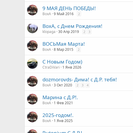
9 МАЯ ДЕНЬ ПОБЕДЫ!
ВохА
9 Май 2016
2
ВохА, с Днем Рождения!
klopaga
30 Апр 2019
2
3
ВОСЬМая Марта!
ВохА
8 Мар 2015
2
С Новым Годом)
CtraDiVari
1 Янв 2026
dozmorovds- Дима! с Д.Р. тебя!
ВохА
3 Окт 2020
2
3
4
Марина с Д.Р!.
ВохА
1 Фев 2021
2025-годом!.
ВохА
1 Янв 2025
Rutenium С Д.Р.!..