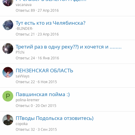
vacanava
Ответы
89
27 Апр 2016
Тут есть кто из Челябинска?
-BLINDER-
Ответы
21
23 Апр 2016
Третий раз в одну реку??) и хочется и ........
PTchi
Ответы
24
16 Янв 2016
ПЕНЗЕНСКАЯ ОБЛАСТЬ
saVVays
Ответы
22
6 Ноя 2015
Павшинская пойма :)
P
polina-kremer
Ответы
0
20 Окт 2015
ПТводы Подольска отзовитесь)
copoka
Ответы
32
3 Сен 2015