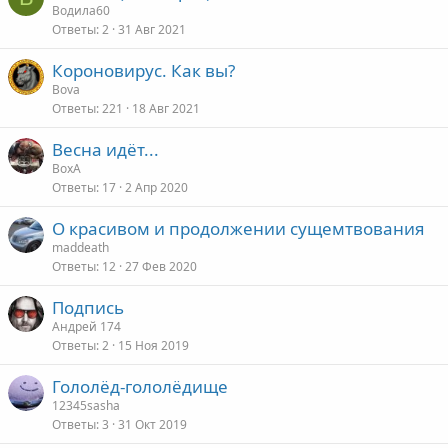
Водила60
т
Ответы
2
31 Авг 2021
а
Короновирус. Как вы?
Bova
Ответы
221
18 Авг 2021
Весна идёт...
ВохА
Ответы
17
2 Апр 2020
О красивом и продолжении сущемтвования
maddeath
Ответы
12
27 Фев 2020
Подпись
Андрей 174
Ответы
2
15 Ноя 2019
Гололёд-гололёдище
12345sasha
Ответы
3
31 Окт 2019