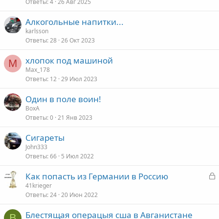
Ответы
4
26 Авг 2025
Алкогольные напитки...
karlsson
Ответы
28
26 Окт 2023
хлопок под машиной
M
Max_178
Ответы
12
29 Июл 2023
Один в поле воин!
ВохА
Ответы
0
21 Янв 2023
Сигареты
John333
Ответы
66
5 Июл 2022
З
Как попасть из Германии в Россию
а
41krieger
Ответы
24
20 Июн 2022
к
р
Блестящая операцыя сша в Авганистане
В