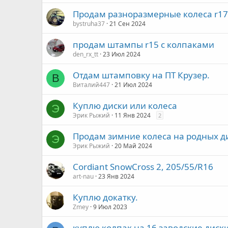
Продам разноразмерные колеса r17
bystruha37
21 Сен 2024
продам штампы r15 с колпаками
den_rx_tt
23 Июл 2024
Отдам штамповку на ПТ Крузер.
В
Виталий447
21 Июл 2024
Куплю диски или колеса
Э
Эрик Рыжий
11 Янв 2024
2
Продам зимние колеса на родных д
Э
Эрик Рыжий
20 Май 2024
Cordiant SnowCross 2, 205/55/R16
art-nau
23 Янв 2024
Куплю докатку.
Zmey
9 Июл 2023
куплю колпак на 16 заводские диски