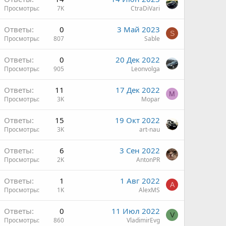
Просмотры
7K
CtraDiVari
Ответы
0
3 Май 2023
S
Просмотры
807
Sable
Ответы
0
20 Дек 2022
Просмотры
905
Leonvolga
Ответы
11
17 Дек 2022
M
Просмотры
3K
Mopar
Ответы
15
19 Окт 2022
Просмотры
3K
art-nau
Ответы
6
3 Сен 2022
Просмотры
2K
AntonPR
Ответы
1
1 Авг 2022
A
Просмотры
1K
AlexMS
Ответы
0
11 Июл 2022
V
Просмотры
860
VladimirEvg