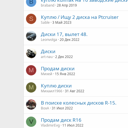
B
braband
28 Апр 2019
Куплю / Ищу 2 диска на Ptcruiser
S
Sable
3 Май 2023
Диски 17, вылет 48.
Leonvolga
20 Дек 2022
Диски
art-nau
2 Дек 2022
Продам диски
М
Михей
15 Янв 2022
Куплю диски
М
Михаил1966
31 Авг 2022
В поиске колесных дисков R-15.
ВохА
31 Июл 2022
Продам диск R16
V
VladimirEvg
11 Июл 2022