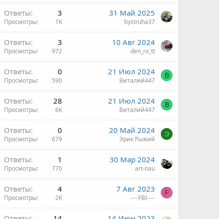
Ответы
3
31 Май 2025
Просмотры
1K
bystruha37
Ответы
3
10 Авг 2024
Просмотры
972
den_rx_tt
ы
Ответы
0
21 Июл 2024
В
Просмотры
590
Виталий447
Ответы
28
21 Июл 2024
В
Просмотры
6K
Виталий447
Ответы
0
20 Май 2024
Э
Просмотры
679
Эрик Рыжий
Ответы
1
30 Мар 2024
Просмотры
770
art-nau
Ответы
4
7 Авг 2023
F
Просмотры
2K
----FBI----
Ответы
14
14 Июн 2023