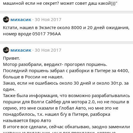
машиной если не секрет? может совет даш какой)))"
михасик
30 Ноя 2017
Кстати, нашел в Экзисте около 8000 и 20 дней ожидания,
номер вроде 05017 796AA
михасик
30 Ноя 2017
Привет.
Мотор разобрали, вердикт- прогорел поршень.
Последний поршень забрал с разборки в Питере за 4400,
больше в России не нашел.
Заказ, если не ошибаюсь около 30 дней и около 30т.р. за
один.
Также была информация, что возможно разрабатывались
поршни для Волги Сайбер для мотора 2.0, но не пошли в
серию, это мне сказали в Глобал Авто, но мне это не
понадобилось, т.к. нашел б/у в Питере, разборка
называется Евро Авто
В итоге все сделали, сейчас обкатываю, заодно заменили
шатунные вкладыши, ну и все прокладки, которые