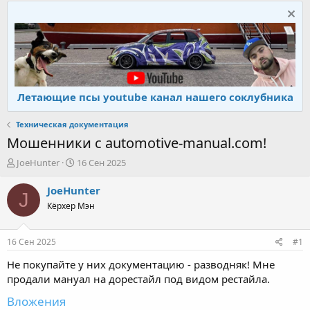
Летающие псы youtube канал нашего соклубника
Техническая документация
Мошенники с automotive-manual.com!
А
Д
JoeHunter
16 Сен 2025
в
а
т
т
JoeHunter
J
о
а
Кёрхер Мэн
р
н
т
а
е
ч
16 Сен 2025
#1
м
а
ы
л
Не покупайте у них документацию - разводняк! Мне
а
продали мануал на дорестайл под видом рестайла.
Вложения