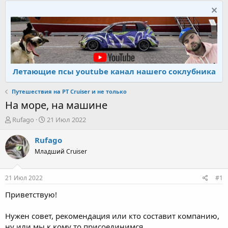
Летающие псы youtube канал нашего соклубника
Путешествия на PT Cruiser и не только
На море, на машине
А
Д
Rufago
21 Июл 2022
в
а
т
т
Rufago
о
а
Младший Cruiser
р
н
т
а
е
ч
21 Июл 2022
#1
м
а
ы
л
Приветствую!
а
Нужен совет, рекомендация или кто составит компанию,
ну или мы к кому то присоединимся.