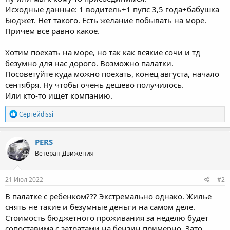
Исходные данные: 1 водитель+1 пупс 3,5 года+бабушка
Бюджет. Нет такого. Есть желание побывать на море.
Причем все равно какое.
Хотим поехать на море, но так как всякие сочи и тд
безумно для нас дорого. Возможно палатки.
Посоветуйте куда можно поехать, конец августа, начало
сентября. Ну чтобы очень дешево получилось.
Или кто-то ищет компанию.
Р
Сергейdissi
е
а
к
PERS
ц
Ветеран Движения
и
и
:
21 Июл 2022
#2
В палатке с ребенком??? Экстремально однако. Жилье
снять не такие и безумные деньги на самом деле.
Стоимость бюджетного проживания за неделю будет
сопоставима с затратами на бензин примерно. Зато