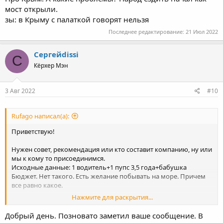
мост открыли.
зы: в Крыму с палаткой говорят нельзя
Последнее редактирование:
21 Июл 2022
Сергейdissi
С
Кёрхер Мэн
3 Авг 2022
#10
Rufago написал(а):
Приветствую!
Нужен совет, рекомендация или кто составит компанию, ну или
мы к кому то присоединимся.
Исходные данные: 1 водитель+1 пупс 3,5 года+бабушка
Бюджет. Нет такого. Есть желание побывать на море. Причем
все равно какое.
Нажмите для раскрытия...
Хотим поехать на море, но так как всякие сочи и тд безумно
для нас дорого. Возможно палатки.
Добрый день. Позновато заметил ваше сообщение. В
Посоветуйте куда можно поехать, конец августа, начало