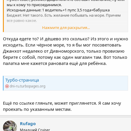
мы к кому то присоединимся.
Исходные данные: 1 водитель+1 пупс 3,5 года+бабушка
Бюджет. Нет такого. Есть желание побывать на море. Причем
все равно какое.
Нажмите для раскрытия...
Хотим поехать на море, но так как всякие сочи и тд безумно
для нас дорого. Возможно палатки.
Откуда едете то? И дёшево это сколько? Из этого и нужно
Посоветуйте куда можно поехать, конец августа, начало
исходить. Если чёрное море, то я бы мог посоветовать
сентября. Ну чтобы очень дешево получилось.
Джанхот недалеко от Дивноморского, только провизию
Или кто-то ищет компанию.
берите с собой, потому как один магазин там. Вот только
палатка мне кажется рановата ещё для ребёнка.
Турбо-страница
dni-ru.turbopages.org
Ещё по ссылке гляньте, может приглянется. Я сам хочу
проехать по указанным местам.
Rufago
Младший Cruiser