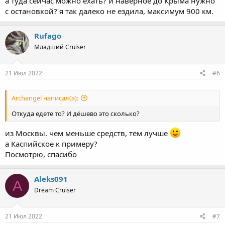
а туда сейчас можно ехать? и наверное до Крыма нужно
с остановкой? я так далеко не ездила, максимум 900 км.
Rufago
Младший Cruiser
21 Июл 2022
#6
Archangel написал(а):
Откуда едете то? И дёшево это сколько?
из Москвы. чем меньше средств, тем лучше
а Каспийское к примеру?
Посмотрю, спасибо
Aleks091
A
Dream Cruiser
21 Июл 2022
#7