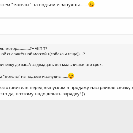
анем "тяжелы" на подъем и занудны.......
ь мотора............?+ АКПП?
й снаряжённой массой +(собака и теща))....?
ненку до вас. А за двадцать лет мальчишке- это срок.
м "тяжелы" на подъем и занудны.......
изготовитель перед выпуском в продажу настраивал связку 
то да, поэтому надо делать зарядку! ))
а