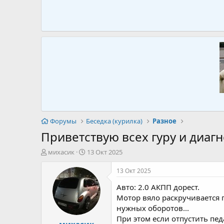
Форумы
Беседка (курилка)
Разное
Приветствую всех гуру и диагн
А
Д
михасик
13 Окт 2025
в
а
т
т
13 Окт 2025
о
а
Авто: 2.0 АКПП дорест.
р
н
т
а
Мотор вяло раскручивается п
е
ч
нужных оборотов...
м
а
При этом если отпустить пед
михасик
ы
л