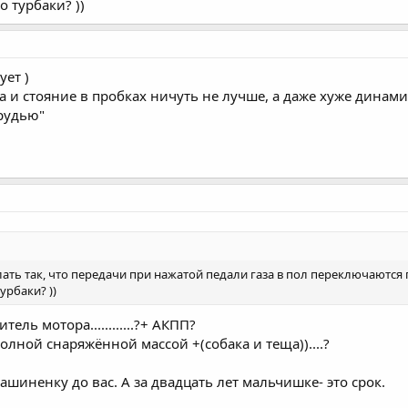
 турбаки? ))
ует )
да и стояние в пробках ничуть не лучше, а даже хуже динам
рудью"
ать так, что передачи при нажатой педали газа в пол переключаются 
урбаки? ))
тель мотора............?+ АКПП?
лной снаряжённой массой +(собака и теща))....?
шиненку до вас. А за двадцать лет мальчишке- это срок.