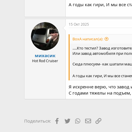
А годы как гири, И мы все ст
15 Окт 2025
ВохА написал(а):
.....Кто тестил? Завод изготовител
Или завод автомобиля при полно
михасик
Hot Rod Cruiser
Сюда плюсуем- как шатали маши
А годы как гири, И мы все стане
Я искренне верю, что завод 
С годами тяжелы на подъем, э
Facebook
Twitter
WhatsApp
Электронная почт
Ссылка
Поделиться: