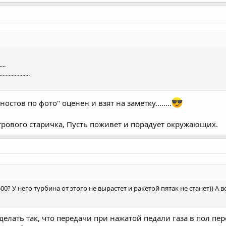
....
....................
стов по фото" оценен и взят на заметку........
трового старичка, Пусть поживет и порадует окружающих.
00? У него турбина от этого не вырастет и ракетой пятак не станет)) А
делать так, что передачи при нажатой педали газа в пол п