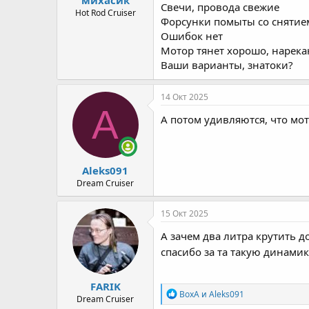
Свечи, провода свежие
а
Hot Rod Cruiser
Форсунки помыты со снятие
Ошибок нет
Мотор тянет хорошо, нарека
Ваши варианты, знатоки?
14 Окт 2025
A
А потом удивляются, что мото
Aleks091
Dream Cruiser
15 Окт 2025
А зачем два литра крутить до
спасибо за та такую динамик
FARIK
Р
ВохА
и
Aleks091
Dream Cruiser
е