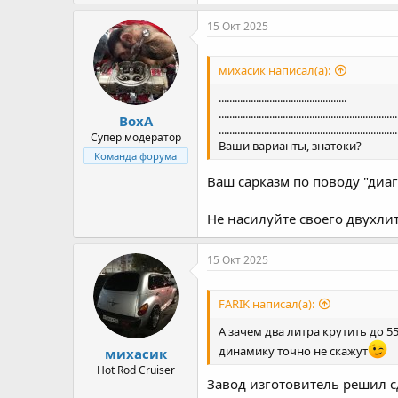
а
к
15 Окт 2025
ц
и
и
михасик написал(а):
:
................................................
...................................................................
ВохА
...................................................................
Супер модератор
Ваши варианты, знатоки?
Команда форума
Ваш сарказм по поводу "диагно
Не насилуйте своего двухли
15 Окт 2025
FARIK написал(а):
А зачем два литра крутить до 55
динамику точно не скажут
михасик
Hot Rod Cruiser
Завод изготовитель решил с