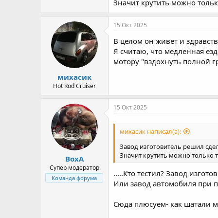
Значит крутить можно только
15 Окт 2025
В целом он живет и здравств
Я считаю, что медленная ез
мотору "вздохнуть полной г
михасик
Hot Rod Cruiser
15 Окт 2025
михасик написал(а):
Завод изготовитель решил сдел
Значит крутить можно только т
ВохА
Супер модератор
.....Кто тестил? Завод изготови
Команда форума
Или завод автомобиля при по
Сюда плюсуем- как шатали ма