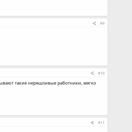
#9
#10
бывают такие неряшливые работники, мягко
#11