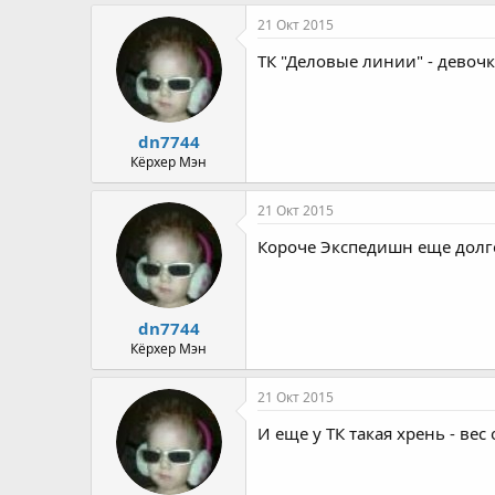
21 Окт 2015
ТК "Деловые линии" - девочк
dn7744
Кёрхер Мэн
21 Окт 2015
Короче Экспедишн еще долго
dn7744
Кёрхер Мэн
21 Окт 2015
И еще у ТК такая хрень - вес