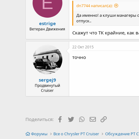
E
dn7744 написал(а):
Да именно! а клуши манагеры о
отпуск..
estrige
Ветеран Движения
Скажут что ТК крайние, как 
22 Окт 2015
точно
sergej9
Продвинутый
Cruiser
Facebook
Twitter
WhatsApp
Электронная почт
Ссылка
Поделиться:
Форумы
Все о Chrysler PT Cruiser
Обсуждение PT Cr