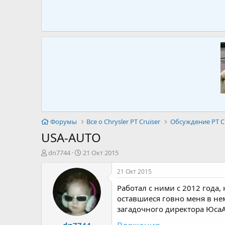
Форумы
Все о Chrysler PT Cruiser
Обсуждение PT Cr
USA-AUTO
А
Д
dn7744
21 Окт 2015
в
а
т
т
21 Окт 2015
о
а
Работал с ними с 2012 года,
р
н
т
а
оставшиеся говно меня в не
е
ч
загадочного директора ЮсаА
м
а
dn7744
ы
л