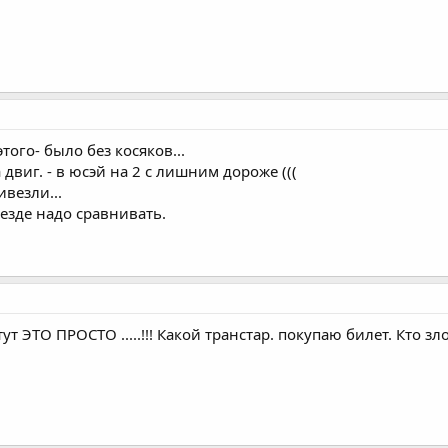
того- было без косяков...
двиг. - в юсэй на 2 с лишним дороже (((
ивезли...
езде надо сравнивать.
тут ЭТО ПРОСТО .....!!! Какой транстар. покупаю билет. Кто 