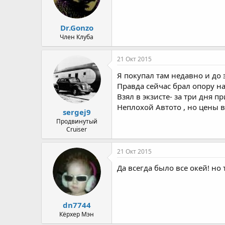
Dr.Gonzo
Член Клуба
21 Окт 2015
Я покупал там недавно и до э
Правда сейчас брал опору на 
Взял в экзисте- за три дня пр
Неплохой Автото , но цены в
sergej9
Продвинутый
Cruiser
21 Окт 2015
Да всегда было все окей! но 
dn7744
Кёрхер Мэн