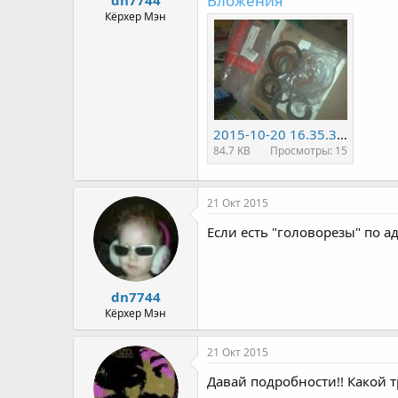
Вложения
а
Кёрхер Мэн
2015-10-20 16.35.39.jpg
84.7 KB
Просмотры: 15
21 Окт 2015
Если есть "головорезы" по 
dn7744
Кёрхер Мэн
21 Окт 2015
Давай подробности!! Какой 