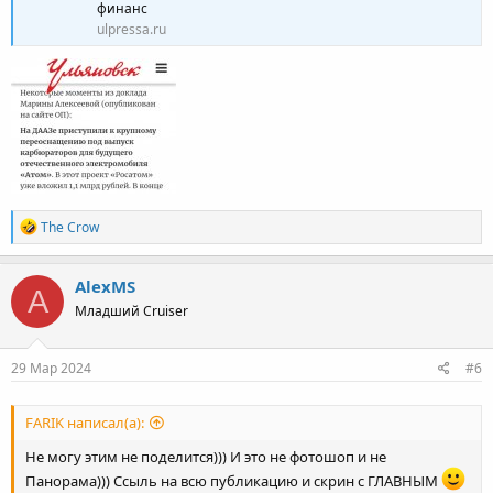
финанс
ulpressa.ru
Р
The Crow
е
а
к
AlexMS
A
ц
Младший Cruiser
и
и
:
29 Мар 2024
#6
FARIK написал(а):
Не могу этим не поделится))) И это не фотошоп и не
Панорама))) Ссыль на всю публикацию и скрин с ГЛАВНЫМ