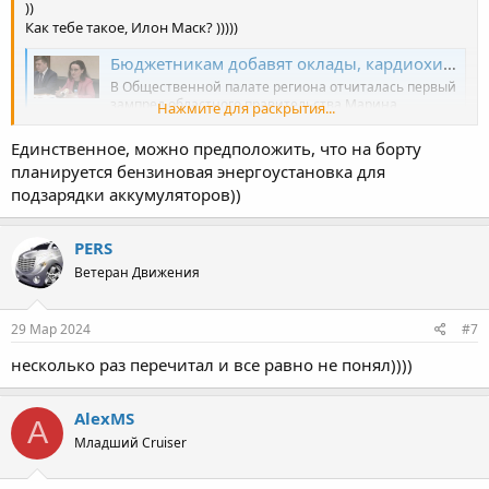
))
Как тебе такое, Илон Маск? )))))
Бюджетникам добавят оклады, кардиохирургам - финансирование. О чем рассказала вице-премьер Алексеева в Общественной палате
В Общественной палате региона отчиталась первый
зампред областного правительства Марина
Нажмите для раскрытия...
Алексеева. Доклад был объемным, насыщенным
цифрами и фактами (по большей части
Единственное, можно предположить, что на борту
положительными). Вопросов от членов ОП было
планируется бензиновая энергоустановка для
немного: они касались низких темпов роста зарплат
в регионе и острой потребности в финанс
подзарядки аккумуляторов))
ulpressa.ru
PERS
Посмотреть вложение 9931
Ветеран Движения
29 Мар 2024
#7
несколько раз перечитал и все равно не понял))))
AlexMS
A
Младший Cruiser