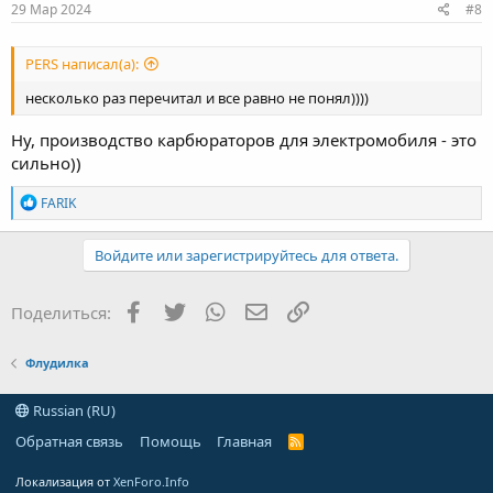
29 Мар 2024
#8
PERS написал(а):
несколько раз перечитал и все равно не понял))))
Ну, производство карбюраторов для электромобиля - это
сильно))
Р
FARIK
е
а
к
Войдите или зарегистрируйтесь для ответа.
ц
и
и
Facebook
Twitter
WhatsApp
Электронная почта
Ссылка
Поделиться:
:
Флудилка
Russian (RU)
Обратная связь
Помощь
Главная
R
S
S
Локализация от
XenForo.Info