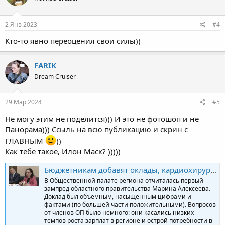
2 Янв 2023
#4
Кто-то явно переоценил свои силы))
FARIK
Dream Cruiser
29 Мар 2024
#5
Не могу этим не поделится))) И это не фотошоп и не
Панорама))) Ссыль на всю публикацию и скрин с
ГЛАВНЫМ
))
Как тебе такое, Илон Маск? )))))
Бюджетникам добавят оклады, кардиохирургам - финансирование. О чем рассказала вице-премьер Алексеева в Общественной палате
В Общественной палате региона отчиталась первый
зампред областного правительства Марина Алексеева.
Доклад был объемным, насыщенным цифрами и
фактами (по большей части положительными). Вопросов
от членов ОП было немного: они касались низких
темпов роста зарплат в регионе и острой потребности в