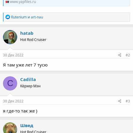
www.yapfiles.ru
Р
Rutenium
и
art-nau
е
а
к
hatab
ц
Hot Rod Cruiser
и
и
:
30 Дек 2022
#2
Я там уже лет 7 тусю
Cadilla
C
Кёрхер Мэн
30 Дек 2022
#3
я где-то так же )
Швед
Hot Rod Cruiser