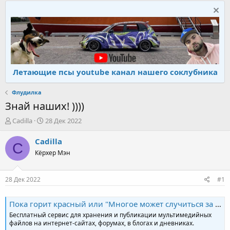
Летающие псы youtube канал нашего соклубника
Флудилка
Знай наших! ))))
А
Д
Cadilla
28 Дек 2022
в
а
т
т
Cadilla
C
о
а
Кёрхер Мэн
р
н
т
а
е
ч
28 Дек 2022
#1
м
а
ы
л
а
Пока горит красный или "Многое может случиться за одну минуту"
Бесплатный сервис для хранения и публикации мультимедийных
файлов на интернет-сайтах, форумах, в блогах и дневниках.