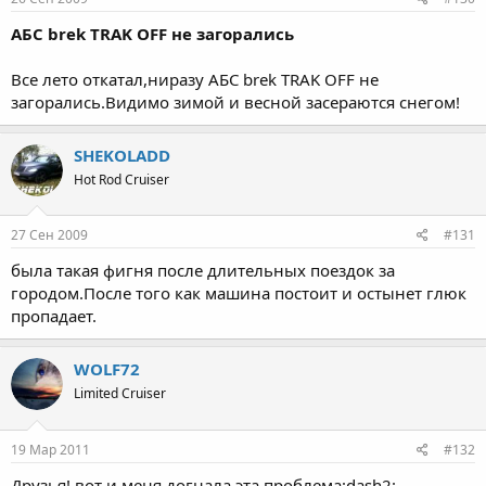
АБС brek TRAK OFF не загорались
Все лето откатал,ниразу АБС brek TRAK OFF не
загорались.Видимо зимой и весной засераются снегом!
SHEKOLADD
Hot Rod Cruiser
27 Сен 2009
#131
была такая фигня после длительных поездок за
городом.После того как машина постоит и остынет глюк
пропадает.
WOLF72
Limited Cruiser
19 Мар 2011
#132
Друзья! вот и меня догнала эта проблема:dash2: