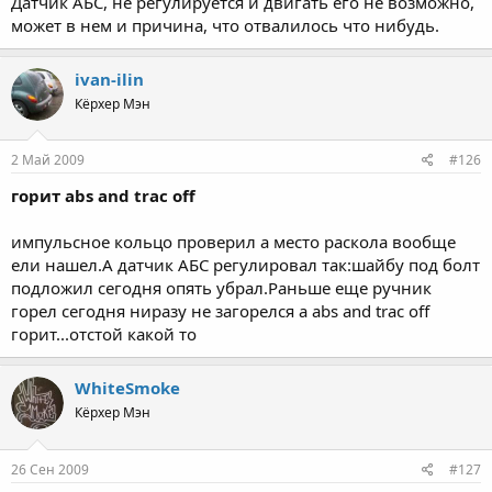
Датчик АБС, не регулируется и двигать его не возможно,
может в нем и причина, что отвалилось что нибудь.
ivan-ilin
Кёрхер Мэн
2 Май 2009
#126
горит abs and trac off
импульсное кольцо проверил а место раскола вообще
ели нашел.А датчик АБС регулировал так:шайбу под болт
подложил сегодня опять убрал.Раньше еще ручник
горел сегодня ниразу не загорелся а abs and trac off
горит...отстой какой то
WhiteSmoke
Кёрхер Мэн
26 Сен 2009
#127