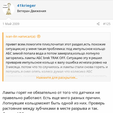
41krieger
Ветеран Движения
1 Май 2009
#125
ivan-ilin написал(а):
привет всем.помогите плиз,почитал этот раздел,есть похожие
ситуации,но у меня такая проблемка: под импульсное кольцо
АБС зимой попала вода а потом замерзла,кольцо лопнуло
загорелись лампы АБС brek TRAK OFF. Ситуацию эту я решил
приварив импульсное кольцо к валу ошибка исчезла ровно на
3 месяца. потом что то случилось и лампы стали снова гореть и
потухать.я снял опять колесо думал что колесико АБС
сорвалось,оказалось все нормально тогда я стал регулировать
Нажмите для раскрытия...
положение дачика АБС влево-право стало уже...короче уже
незнаю что и делать.думал что варочные швы дают
ошибку,сточил их почти все (но раньше они вроде не
Лампы горят не обязательно от того что датчики не
мешали)...посоветуйте что делать.Авто сервиса по близости
правельно работают. Есть еще мнго разных причин.
нет)))спасибо
Лопнувшее кольцоможет быть одной из них. Проверь
растояние между зубчиками в месте разрыва и так.