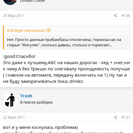
Limited Cruiser
20 Мар 2011
#136
41krieger написал(а):
Нет. Просто данные прибамбасы отключены, тормоза как на
старых "Жигулях", сколько давиш, столько и тормозит...
:good:Спасибо!
Это даже к лучшему,АБС на наших дорогах - лед + снег,ни
к чему.А без Трэкшн по снеговалу проходимость получше
( главное на автомате, передачу включать на 1) Ну так и
не буду заморачиваться пока.:drinks:
Trash
В поиске разборок
22 Май 2011
#137
вот и у меня коснулась проблема)