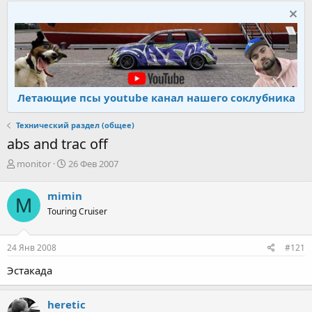
Летающие псы youtube канал нашего соклубника
Технический раздел (общее)
abs and trac off
А
Д
monitor
26 Фев 2007
в
а
т
т
mimin
M
о
а
Touring Cruiser
р
н
т
а
е
ч
24 Янв 2008
#121
м
а
ы
л
Эстакада
а
heretic