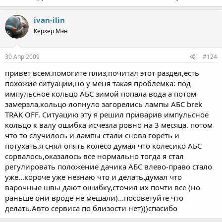
ivan-ilin
Кёрхер Мэн
30 Апр 2009
#124
привет всем.помогите плиз,почитал этот раздел,есть
похожие ситуации,но у меня такая проблемка: под
импульсное кольцо АБС зимой попала вода а потом
замерзла,кольцо лопнуло загорелись лампы АБС brek
TRAK OFF. Ситуацию эту я решил приварив импульсное
кольцо к валу ошибка исчезла ровно на 3 месяца. потом
что то случилось и лампы стали снова гореть и
потухать.я снял опять колесо думал что колесико АБС
сорвалось,оказалось все нормально тогда я стал
регулировать положение дачика АБС влево-право стало
уже...короче уже незнаю что и делать.думал что
варочные швы дают ошибку,сточил их почти все (но
раньше они вроде не мешали)...посоветуйте что
делать.Авто сервиса по близости нет)))спасибо