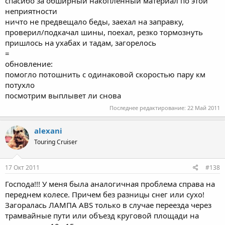
спасибо за обширный накопленный материал по этой
неприятности
ничто не предвещало беды, заехал на заправку,
проверил/подкачал шины, поехал, резко тормознуть
пришлось на ухабах и тадам, загорелось
=
обновление:
помогло потошнить с одинаковой скоростью пару км
потухло
посмотрим выплывет ли снова
Последнее редактирование:
22 Май 2011
alexani
Touring Cruiser
17 Окт 2011
#138
Господа!!! У меня была аналогичная проблема справа на
переднем колесе. Причем без разницы снег или сухо!
Загоралась ЛАМПА ABS только в случае переезда через
трамвайные пути или объезд круговой площади на