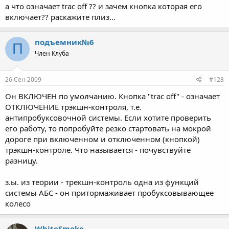
а что означает trac off ?? и зачем кнопка которая его
включает?? раскажите плиз...
подъемник№6
П
Член Клуба
26 Сен 2009
#128
Он ВКЛЮЧЕН по умолчанию. Кнопка "trac off" - означает
ОТКЛЮЧЕНИЕ трэкшн-контроля, т.е.
антипробуксовочной системы. Если хотите проверить
его работу, то попробуйте резко стартовать на мокрой
дороге при включенном и отключенном (кнопкой)
трэкшн-контроле. Что называется - почувствуйте
разницу.
з.ы. из теории - трекшн-контроль одна из функций
системы АБС - он притормаживает пробуксовывающее
колесо
WhiteSmoke