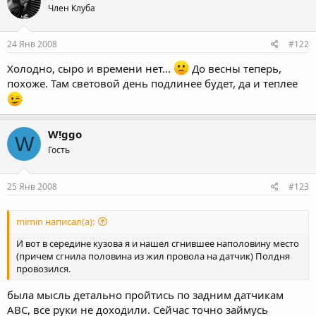
Член Клуба
24 Янв 2008
#122
Холодно, сыро и времени нет...
До весны теперь,
похоже. Там световой день подлинее будет, да и теплее
W!ggo
W
Гость
25 Янв 2008
#123
mimin написал(а):
И вот в середине кузова я и нашел сгнившее наполовину место
(причем сгнила половина из жил провола на датчик) Полдня
провозился.
была мысль детально пройтись по задним датчикам
АВС, все руки не доходили. Сейчас точно займусь