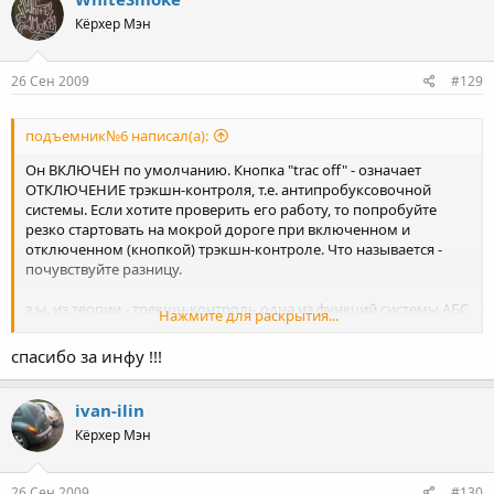
Кёрхер Мэн
26 Сен 2009
#129
подъемник№6 написал(а):
Он ВКЛЮЧЕН по умолчанию. Кнопка "trac off" - означает
ОТКЛЮЧЕНИЕ трэкшн-контроля, т.е. антипробуксовочной
системы. Если хотите проверить его работу, то попробуйте
резко стартовать на мокрой дороге при включенном и
отключенном (кнопкой) трэкшн-контроле. Что называется -
почувствуйте разницу.
з.ы. из теории - трекшн-контроль одна из функций системы АБС
Нажмите для раскрытия...
- он притормаживает пробуксовывающее колесо
спасибо за инфу !!!
ivan-ilin
Кёрхер Мэн
26 Сен 2009
#130