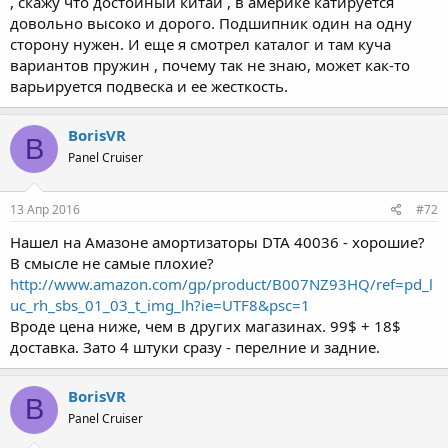
, скажу что достойный китай , в америке катируется
довольно высоко и дорого. Подшипник один на одну
сторону нужен. И еще я смотрел каталог и там куча
вариантов пружин , почему так не знаю, может как-то
варьируется подвеска и ее жесткость.
BorisVR
B
Panel Cruiser
13 Апр 2016
#72
Нашел на Амазоне амортизаторы DTA 40036 - хорошие?
В смысле не самые плохие?
http://www.amazon.com/gp/product/B007NZ93HQ/ref=pd_l
uc_rh_sbs_01_03_t_img_lh?ie=UTF8&psc=1
Вроде цена ниже, чем в других магазинах. 99$ + 18$
доставка. Зато 4 штуки сразу - перелние и задние.
BorisVR
B
Panel Cruiser