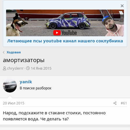
Летающие псы youtube канал нашего соклубника
Ходовая
амортизаторы
А
Д
chryslerrr
14 Янв 2015
в
а
т
т
yanik
о
а
В поиске разборок
р
н
т
а
е
ч
20 Июл 2015
#61
м
а
ы
л
Народ, подскажите в стакане стоики, постоянно
а
появляется вода. Че делать та?