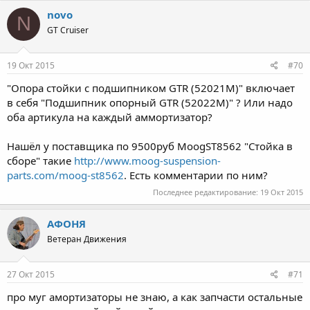
novo
N
GT Cruiser
19 Окт 2015
#70
"Опора стойки с подшипником GTR (52021M)" включает
в себя "Подшипник опорный GTR (52022M)" ? Или надо
оба артикула на каждый аммортизатор?
Нашёл у поставщика по 9500руб MoogST8562 "Стойка в
сборе" такие
http://www.moog-suspension-
parts.com/moog-st8562
. Есть комментарии по ним?
Последнее редактирование:
19 Окт 2015
АФОНЯ
Ветеран Движения
27 Окт 2015
#71
про муг амортизаторы не знаю, а как запчасти остальные