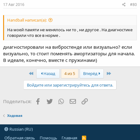
17 Авг 2016
#80
Handball написал(а):
На моей памяти не менялось ни то , ни другое . На диагностике
говорили что все в норме .
диагностировали на вибростенде или визуально? если
визуально, то стоит поменять амортизаторы для начала.
В идеале, конечно, вместе с пружинами)
First
Last
Назад
4 из 5
Вперёд
Войдите или зарегистрируйтесь для ответа.
Facebook
Twitter
WhatsApp
Электронная почта
Ссылка
Поделиться:
Ходовая
Russian (RU)
Обратная связь
Помощь
Главная
R