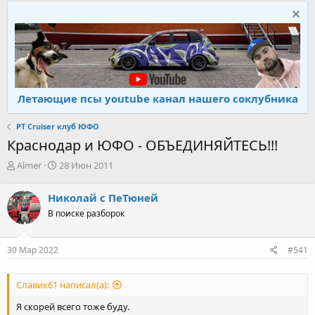
Летающие псы youtube канал нашего соклубника
PT Cruiser клуб ЮФО
Краснодар и ЮФО - ОБЪЕДИНЯЙТЕСЬ!!!
А
Д
Almer
28 Июн 2011
в
а
т
т
Николай с ПеТюней
о
а
В поиске разборок
р
н
т
а
е
ч
30 Мар 2022
#541
м
а
ы
л
а
Славик61 написал(а):
Я скорей всего тоже буду.