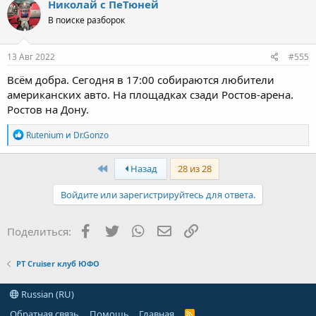
Николай с ПеТюней
В поиске разборок
13 Авг 2022
#555
Всём добра. Сегодня в 17:00 собираются любители
американских авто. На площадках сзади Ростов-арена.
Ростов на Дону.
Р
Rutenium
и
Dr.Gonzo
е
а
к
First
Назад
28 из 28
ц
и
Войдите или зарегистрируйтесь для ответа.
и
:
Facebook
Twitter
WhatsApp
Электронная почта
Ссылка
Поделиться:
PT Cruiser клуб ЮФО
Russian (RU)
Обратная связь
Помощь
Главная
R