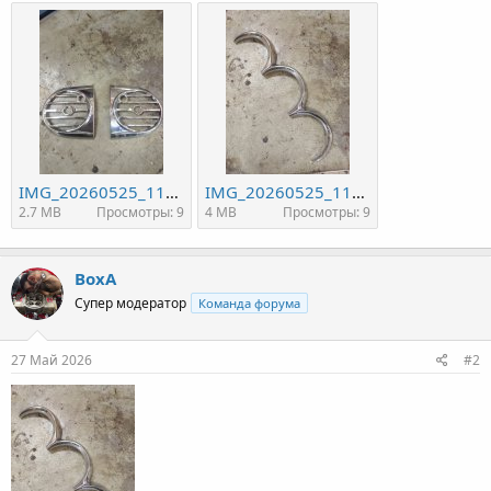
IMG_20260525_112610.jpg
IMG_20260525_112505.jpg
2.7 MB
Просмотры: 9
4 MB
Просмотры: 9
ВохА
Супер модератор
Команда форума
27 Май 2026
#2