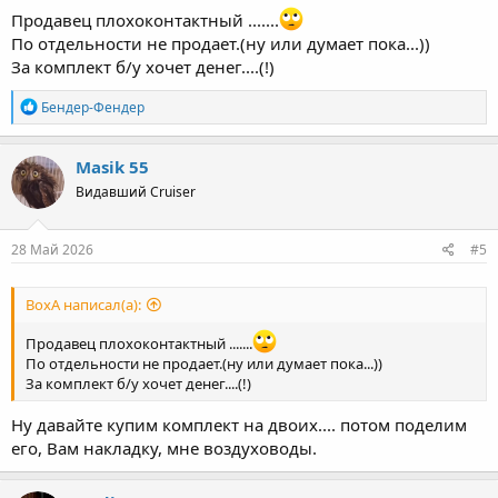
Продавец плохоконтактный .......
По отдельности не продает.(ну или думает пока...))
За комплект б/у хочет денег....(!)
Р
Бендер-Фендер
е
а
к
Masik 55
ц
Видавший Cruiser
и
и
:
28 Май 2026
#5
ВохА написал(а):
Продавец плохоконтактный .......
По отдельности не продает.(ну или думает пока...))
За комплект б/у хочет денег....(!)
Ну давайте купим комплект на двоих.... потом поделим
его, Вам накладку, мне воздуховоды.