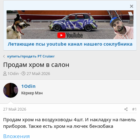
Летающие псы youtube канал нашего соклубника
купить/продать PT Cruiser
Продам хром в салон
А
Д
1Odin
27 Май 2026
в
а
т
т
1Odin
о
а
Кёрхер Мэн
р
н
т
а
е
ч
27 Май 2026
#1
м
а
ы
л
Продам хром на воздуховоды 4шт. И накладку на панель
а
приборов. Также есть хром на лючек бензобака
Вложения